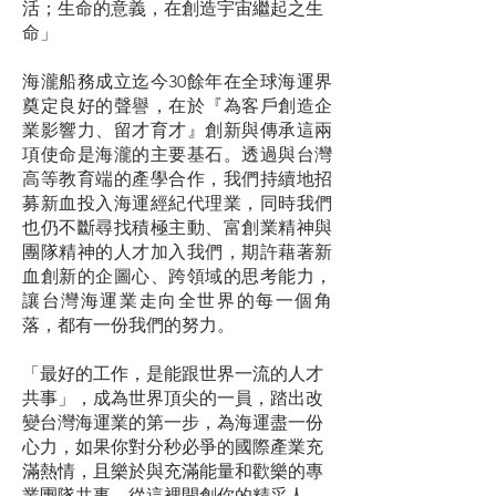
活；生命的意義，在創造宇宙繼起之生
命」
海瀧船務成立迄今30餘年在全球海運界
奠定良好的聲譽，在於『為客戶創造企
業影響力、留才育才』創新與傳承這兩
項使命是海瀧的主要基石。透過與台灣
高等教育端的產學合作，我們持續地招
募新血投入海運經紀代理業，同時我們
也仍不斷尋找積極主動、富創業精神與
團隊精神的人才加入我們，期許藉著新
血創新的企圖心、跨領域的思考能力，
讓台灣海運業走向全世界的每一個角
落，都有一份我們的努力。
「最好的工作，是能跟世界一流的人才
共事」，成為世界頂尖的一員，踏出改
變台灣海運業的第一步，為海運盡一份
心力，如果你對分秒必爭的國際產業充
滿熱情，且樂於與充滿能量和歡樂的專
業團隊共事，從這裡開創你的精采人