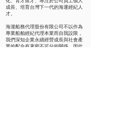
化、育才留才、專注於公司員工個人
成長、培育台灣下一代的海運經紀人
才。
海瀧船務代理股份有限公司不以作為
專業船舶經紀代理本業而自我設限，
我們深知企業永續經營成長與社會產
業的配合有著密不可分的關係，因此
海瀧公司不斷地盡力回饋社會，做一
個良善的企業公民。例如：本著飲水
思源，並為台灣海運界培育更多優秀
人才略盡棉薄之力，多年來海瀧公司
每年均提供獎學金及實習機會予國立
台灣海洋大學。此外，我們也長期投
入於包括捐助救災，響應台灣政府各
種綠色能源政策等社會責任。
放眼未來, 海瀧全體員工秉持著「熱
誠、快樂、謙卑」的精神，日益茁
壯。 為了與客戶一起與時俱進，我們